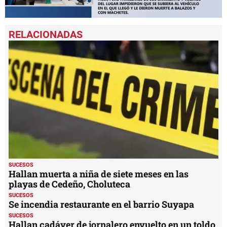
0
seconds
of
1
minute,
32
seconds
SUCESOS
Hallan muerta a niña de siete meses en las
playas de Cedeño, Choluteca
SUCESOS
Se incendia restaurante en el barrio Suyapa
SUCESOS
Hallan cadáver de jornalero envuelto en un toldo