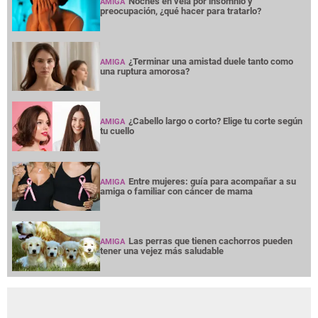
Noches en vela por insomnio y
AMIGA
preocupación, ¿qué hacer para tratarlo?
¿Terminar una amistad duele tanto como
AMIGA
una ruptura amorosa?
¿Cabello largo o corto? Elige tu corte según
AMIGA
tu cuello
Entre mujeres: guía para acompañar a su
AMIGA
amiga o familiar con cáncer de mama
Las perras que tienen cachorros pueden
AMIGA
tener una vejez más saludable