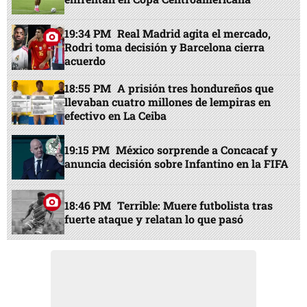
19:34 PM
Real Madrid agita el mercado,
Rodri toma decisión y Barcelona cierra
acuerdo
18:55 PM
A prisión tres hondureños que
llevaban cuatro millones de lempiras en
efectivo en La Ceiba
19:15 PM
México sorprende a Concacaf y
anuncia decisión sobre Infantino en la FIFA
18:46 PM
Terrible: Muere futbolista tras
fuerte ataque y relatan lo que pasó