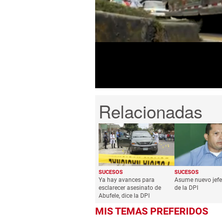
seconds
of
1
minute,
36
seconds
Volume
0%
SUCESOS
SUCESOS
Ya hay avances para
Asume nuevo jefe
esclarecer asesinato de
de la DPI
Abufele, dice la DPI
MIS TEMAS PREFERIDOS