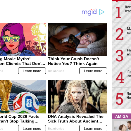
Rev
Izag
Ma
su
Fa
en
Fa
en
Nu
Ho
AMIGA