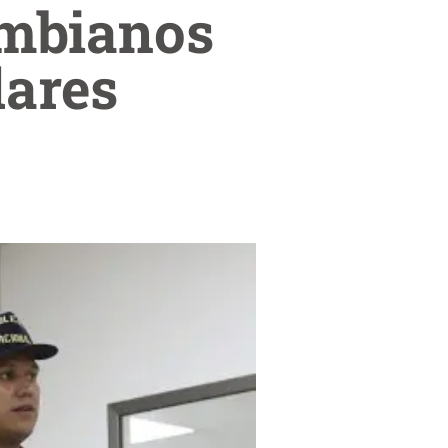
ombianos
lares