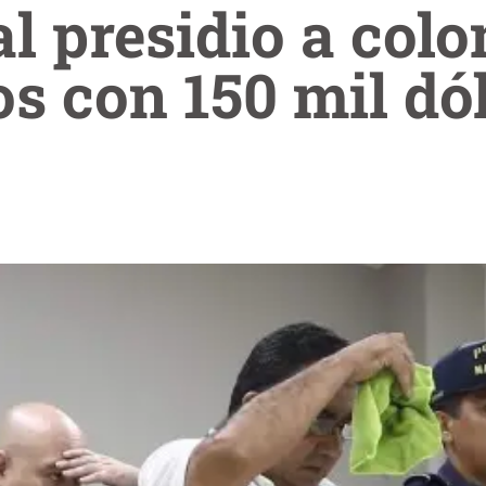
l presidio a col
s con 150 mil dó