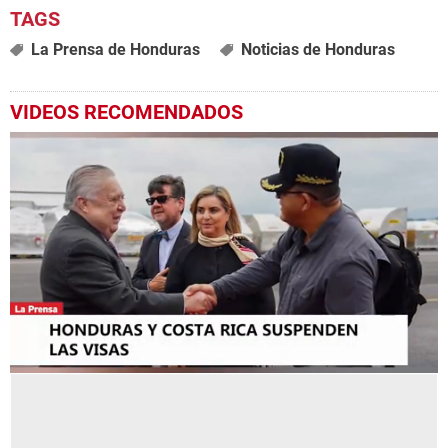
La Prensa de Honduras
Noticias de Honduras
VIDEOS RECOMENDADOS
0
seconds
of
1
minute,