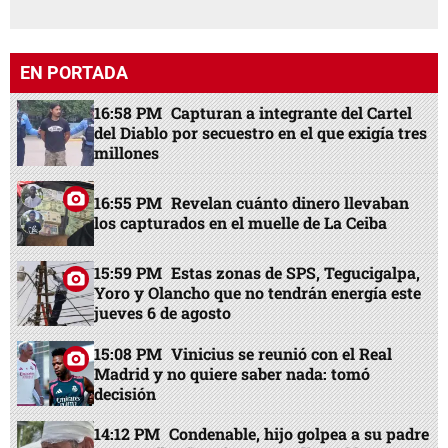
EN PORTADA
16:58 PM
Capturan a integrante del Cartel
del Diablo por secuestro en el que exigía tres
millones
16:55 PM
Revelan cuánto dinero llevaban
los capturados en el muelle de La Ceiba
15:59 PM
Estas zonas de SPS, Tegucigalpa,
Yoro y Olancho que no tendrán energía este
jueves 6 de agosto
15:08 PM
Vinicius se reunió con el Real
Madrid y no quiere saber nada: tomó
decisión
14:12 PM
Condenable, hijo golpea a su padre