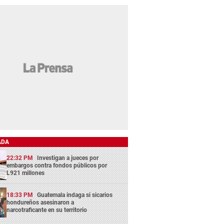
ADA
22:32 PM
Investigan a jueces por
embargos contra fondos públicos por
L921 millones
18:33 PM
Guatemala indaga si sicarios
hondureños asesinaron a
narcotraficante en su territorio