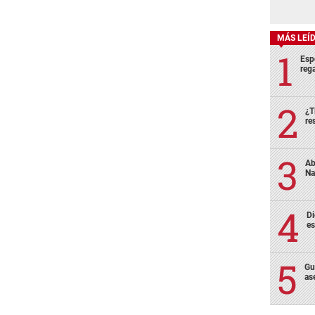
MÁS LEÍ
Esp
rega
¿T
re
Ab
Na
Di
es
Gu
as