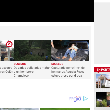
SUCESOS
SUCESOS
s asegura
De varias puñaladas matan
Capturado por crimen de
EN PORT
a en Colón
a un hombre en
hermanos Agurcia Reyes
Chamelecón
estuvo preso por droga