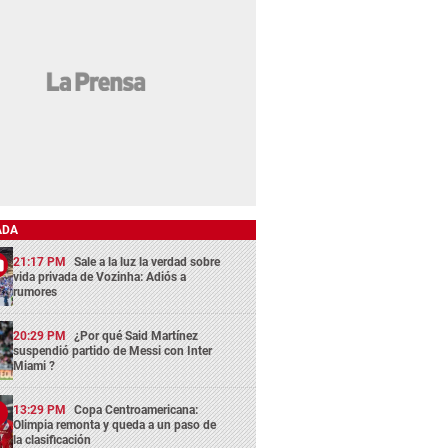
ADA
21:17 PM
Sale a la luz la verdad sobre
vida privada de Vozinha: Adiós a
rumores
20:29 PM
¿Por qué Said Martínez
suspendió partido de Messi con Inter
Miami ?
13:29 PM
Copa Centroamericana:
Olimpia remonta y queda a un paso de
la clasificación