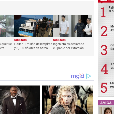
MÁS LEÍ
Fall
el o
Mu
At
SUCESOS
SUCESOS
n que fue
Hallan 1 millón de lempiras
Ingeniero es declarado
Co
vera
y 8,000 dólares en barco
culpable por extorsión
Ba
En
at
La
re
AMIGA