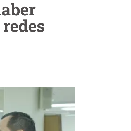
haber
 redes