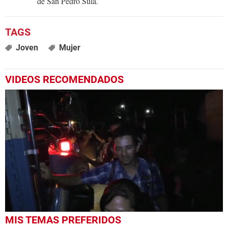
de San Pedro Sula.
Joven
Mujer
VIDEOS RECOMENDADOS
0
MIS TEMAS PREFERIDOS
seconds