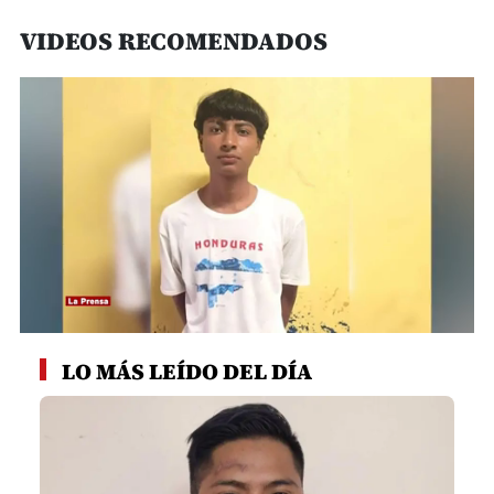
VIDEOS RECOMENDADOS
0
seconds
LO MÁS LEÍDO DEL DÍA
of
59
seconds