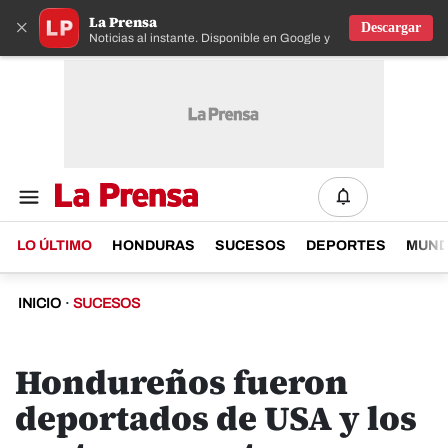
La Prensa
×
Descargar
Noticias al instante. Disponible en Google y IOS
LO ÚLTIMO
HONDURAS
SUCESOS
DEPORTES
MUN
INICIO
·
SUCESOS
Hondureños fueron
deportados de USA y los