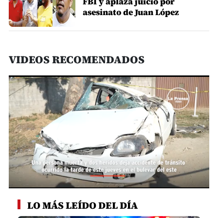
FBI y aplaza juicio por
asesinato de Juan López
VIDEOS RECOMENDADOS
0
seconds
LO MÁS LEÍDO DEL DÍA
of
52