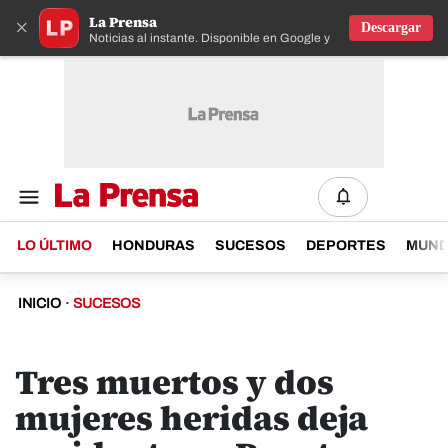
La Prensa
×
Descargar
Noticias al instante. Disponible en Google y IOS
LO ÚLTIMO
HONDURAS
SUCESOS
DEPORTES
MUN
INICIO
·
SUCESOS
Tres muertos y dos
mujeres heridas deja