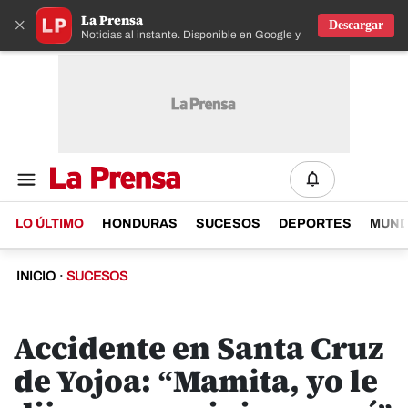
La Prensa
×
Descargar
Noticias al instante. Disponible en Google y IOS
LO ÚLTIMO
HONDURAS
SUCESOS
DEPORTES
MUN
INICIO
·
SUCESOS
Accidente en Santa Cruz
de Yojoa: “Mamita, yo le