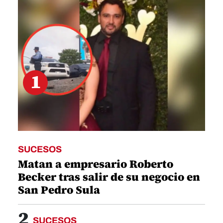
20
seconds
1
SUCESOS
Matan a empresario Roberto
Becker tras salir de su negocio en
San Pedro Sula
2
SUCESOS