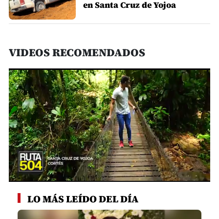
en Santa Cruz de Yojoa
VIDEOS RECOMENDADOS
0
seconds
LO MÁS LEÍDO DEL DÍA
of
1
minute,