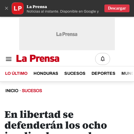
La Prensa
×
Descargar
Noticias al instante. Disponible en Google y IOS
LO ÚLTIMO
HONDURAS
SUCESOS
DEPORTES
MUN
INICIO
·
SUCESOS
En libertad se
defenderán los ocho