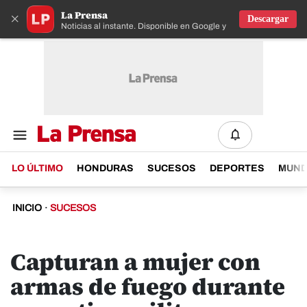
La Prensa
×
Descargar
Noticias al instante. Disponible en Google y IOS
LO ÚLTIMO
HONDURAS
SUCESOS
DEPORTES
MUN
INICIO
·
SUCESOS
Capturan a mujer con
armas de fuego durante