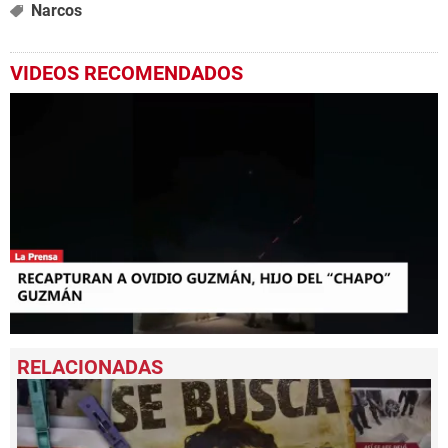
Narcos
VIDEOS RECOMENDADOS
0
seconds
of
4
minutes,
13
seconds