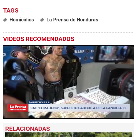
Homicidios
La Prensa de Honduras
VIDEOS RECOMENDADOS
0
seconds
of
36