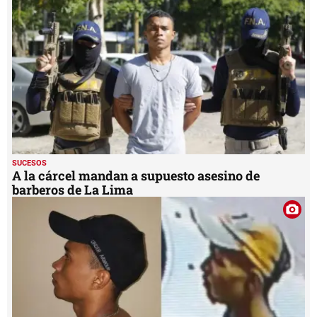
seconds
SUCESOS
A la cárcel mandan a supuesto asesino de
barberos de La Lima