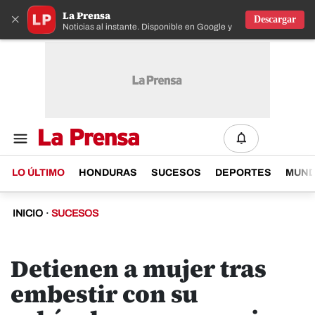
La Prensa
×
Descargar
Noticias al instante. Disponible en Google y IOS
LO ÚLTIMO
HONDURAS
SUCESOS
DEPORTES
MUN
INICIO
·
SUCESOS
​Detienen a mujer tras
embestir con su