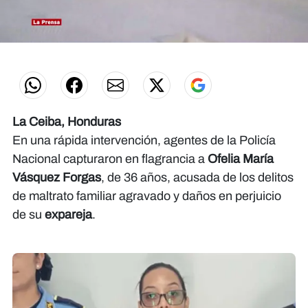
0
seconds
of
2
minutes,
0
La Ceiba, Honduras
En una rápida intervención, agentes de la Policía
Nacional capturaron en flagrancia a
Ofelia María
Vásquez Forgas
, de 36 años, acusada de los delitos
de maltrato familiar agravado y daños en perjuicio
de su
expareja
.