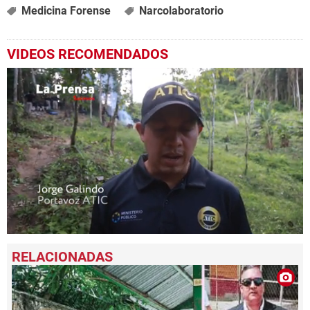
Medicina Forense
Narcolaboratorio
VIDEOS RECOMENDADOS
0
seconds
of
3
minutes,
43
seconds