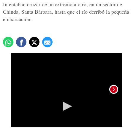
Intentaban cruzar de un extremo a otro, en un sector de
Chinda, Santa Bárbara, hasta que el río derribó la pequeña
embarcación.
0
seconds
of
29
seconds
Imáge
Mism