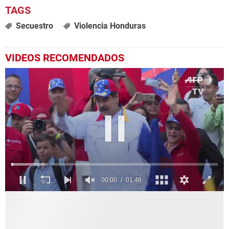
Secuestro
Violencia Honduras
VIDEOS RECOMENDADOS
0
seconds
of
1
minute,