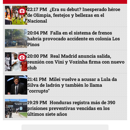
22:17 PM
¿Era su debut? Inesperado héroe
de Olimpia, festejos y bellezas en el
Nacional
20:04 PM
Falla en el sistema de frenos
habría provocado accidente en colonia Los
Pinos
20:00 PM
Real Madrid anuncia salida,
reunión con Vini y Vozinha firma con nuevo
club
21:41 PM
Milei vuelve a acusar a Lula da
Silva de ladrón y también lo llama
"corrupto"
19:29 PM
Honduras registra más de 390
prisiones preventivas vencidas en los
últimos siete años