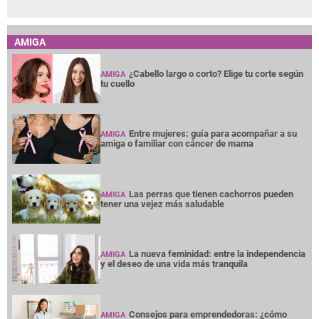
AMIGA
¿Cabello largo o corto? Elige tu corte según
AMIGA
tu cuello
Entre mujeres: guía para acompañar a su
AMIGA
amiga o familiar con cáncer de mama
Las perras que tienen cachorros pueden
AMIGA
tener una vejez más saludable
La nueva feminidad: entre la independencia
AMIGA
y el deseo de una vida más tranquila
Consejos para emprendedoras: ¿cómo
AMIGA