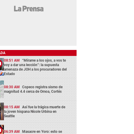
ADA
08:51 AM
“Mírame a los ojos, a vos te
voy a dar una lección”: la supuesta
amenaza de JOH a los procuradores del
Estado
08:30 AM
Copeco registra sismo de
magnitud 4.4 cerca de Omoa, Cortés
08:15 AM
Así fue la trágica muerte de
la joven hispana Nicole Urbina en
Seattle
06:39 AM
Masacre en Yoro: esto se