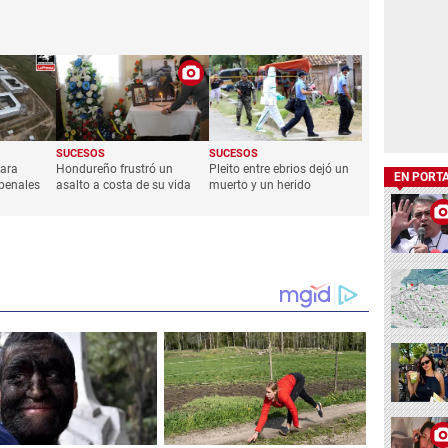
SUCESOS
SUCESOS
para
Hondureño frustró un
Pleito entre ebrios dejó un
EN PORT
penales
asalto a costa de su vida
muerto y un herido