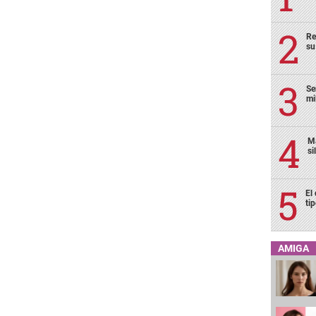
Re
su
Se
mi
Ma
si
El
ti
AMIGA