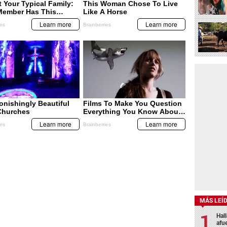
MÁS LEÍ
Hal
afu