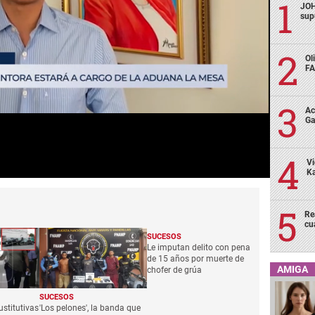
JOH
sup
Ol
FA
Ac
Ga
Vi
Ka
Re
cu
SUCESOS
Le imputan delito con pena
de 15 años por muerte de
AMIGA
chofer de grúa
SUCESOS
stitutivas
'Los pelones', la banda que