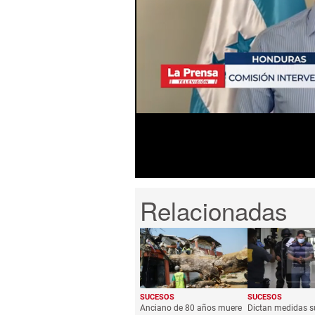
0
seconds
of
1
minute,
22
seconds
Volume
0%
SUCESOS
SUCESOS
Anciano de 80 años muere
Dictan medidas su