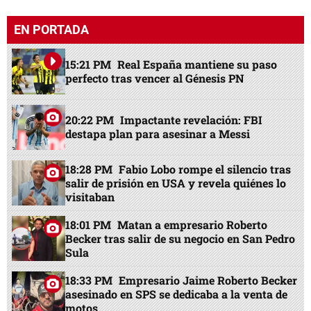
EN PORTADA
15:21 PM
Real España mantiene su paso
perfecto tras vencer al Génesis PN
20:22 PM
Impactante revelación: FBI
destapa plan para asesinar a Messi
18:28 PM
Fabio Lobo rompe el silencio tras
salir de prisión en USA y revela quiénes lo
visitaban
18:01 PM
Matan a empresario Roberto
Becker tras salir de su negocio en San Pedro
Sula
18:33 PM
Empresario Jaime Roberto Becker
asesinado en SPS se dedicaba a la venta de
motos