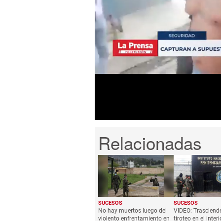
0
seconds
of
54
seconds
Volume
0%
SUCESOS
SUCESOS
No hay muertos luego del
VIDEO: Trasciende
violento enfrentamiento en
tiroteo en el interi