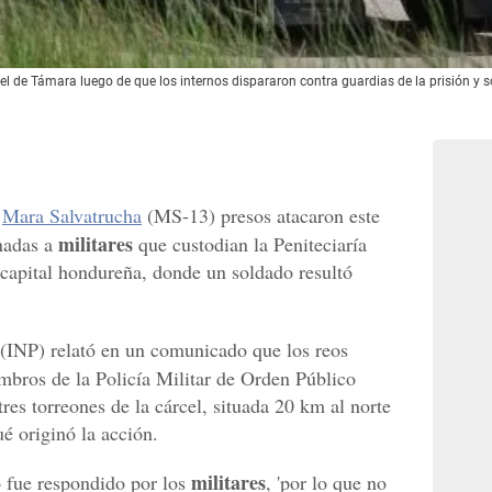
cárcel de Támara luego de que los internos dispararon contra guardias de la prisión 
a
Mara Salvatrucha
(MS-13) presos atacaron este
militares
nadas a
que custodian la Peniteciaría
 capital hondureña, donde un soldado resultó
(INP) relató en un comunicado que los reos
mbros de la Policía Militar de Orden Público
es torreones de la cárcel, situada 20 km al norte
é originó la acción.
militares
o fue respondido por los
, 'por lo que no