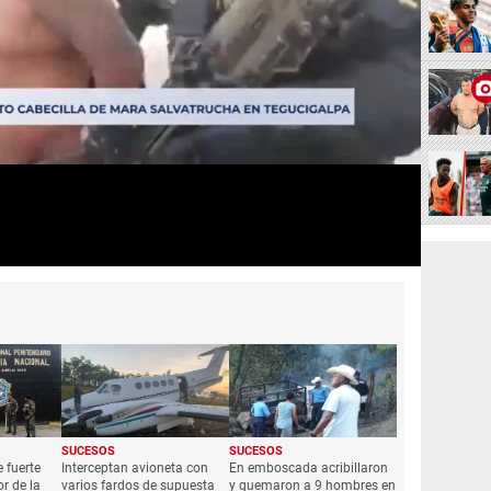
SUCESOS
SUCESOS
 fuerte
Interceptan avioneta con
En emboscada acribillaron
or de la
varios fardos de supuesta
y quemaron a 9 hombres en