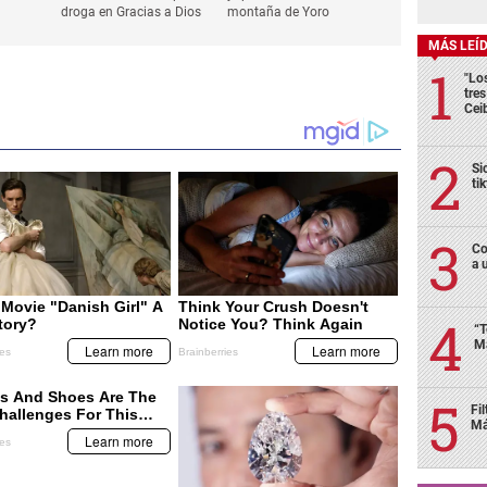
droga en Gracias a Dios
montaña de Yoro
MÁS LEÍ
"Lo
tre
Cei
Si
ti
Co
a 
“T
Má
Fi
Má