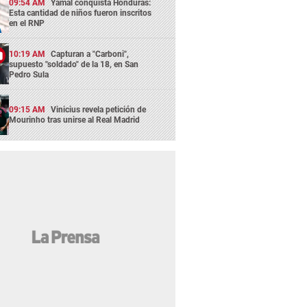
09:54 AM
Yamal conquista Honduras:
Esta cantidad de niños fueron inscritos
en el RNP
10:19 AM
Capturan a "Carboni",
supuesto "soldado" de la 18, en San
Pedro Sula
09:15 AM
Vinicius revela petición de
Mourinho tras unirse al Real Madrid