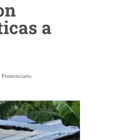
on
icas a
 Penitenciario.