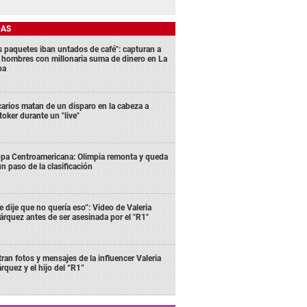
DAS
s paquetes iban untados de café": capturan a
s hombres con millonaria suma de dinero en La
ba
carios matan de un disparo en la cabeza a
ktoker durante un "live"
pa Centroamericana: Olimpia remonta y queda
un paso de la clasificación
e dije que no quería eso”: Video de Valeria
rquez antes de ser asesinada por el "R1"
ltran fotos y mensajes de la influencer Valeria
rquez y el hijo del “R1”