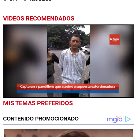
VIDEOS RECOMENDADOS
0
MIS TEMAS PREFERIDOS
seconds
of
34
seconds