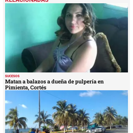
of
2
minutes,
19
seconds
SUCESOS
Matan a balazos a dueña de pulpería en
Pimienta, Cortés