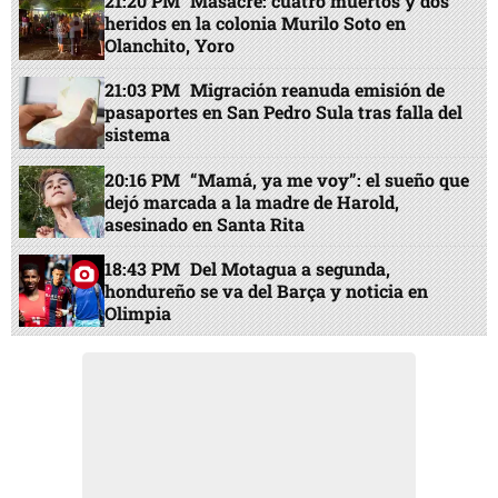
21:20 PM
Masacre: cuatro muertos y dos
heridos en la colonia Murilo Soto en
Olanchito, Yoro
21:03 PM
Migración reanuda emisión de
pasaportes en San Pedro Sula tras falla del
sistema
20:16 PM
“Mamá, ya me voy”: el sueño que
dejó marcada a la madre de Harold,
asesinado en Santa Rita
18:43 PM
Del Motagua a segunda,
hondureño se va del Barça y noticia en
Olimpia