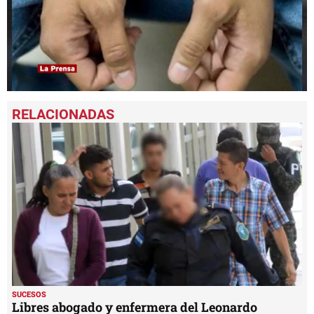
0
seconds
of
51
seconds
SUCESOS
Libres abogado y enfermera del Leonardo