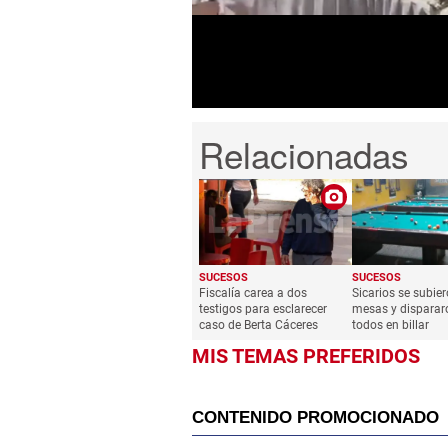
0
Volume
0%
SUCESOS
SUCESOS
Fiscalía carea a dos
Sicarios se subie
testigos para esclarecer
mesas y disparar
caso de Berta Cáceres
todos en billar
MIS TEMAS PREFERIDOS