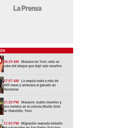
ADA
06:39 AM
Masacre en Yoro: esto se
sabe del ataque que dejó seis muertos
07:07 AM
La sequía mata a más de
400 reses y amenaza al ganado en
Honduras
21:20 PM
Masacre: cuatro muertos y
dos heridos en la colonia Murilo Soto
en Olanchito, Yoro
21:03 PM
Migración reanuda emisión
de pasaportes en San Pedro Sula tras