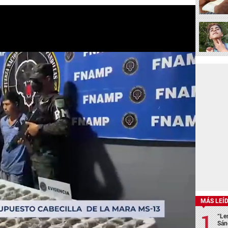
MÁS LEÍ
“Le
Sán