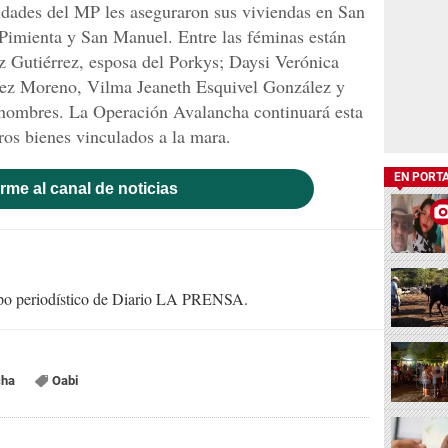
ridades del MP les aseguraron sus viviendas en San
Pimienta y San Manuel. Entre las féminas están
z Gutiérrez, esposa del Porkys; Daysi Verónica
ópez Moreno, Vilma Jeaneth Esquivel González y
s nombres. La Operación Avalancha continuará esta
os bienes vinculados a la mara.
EN PORT
rme al canal de noticias
uipo periodístico de Diario LA PRENSA.
cha
Oabi