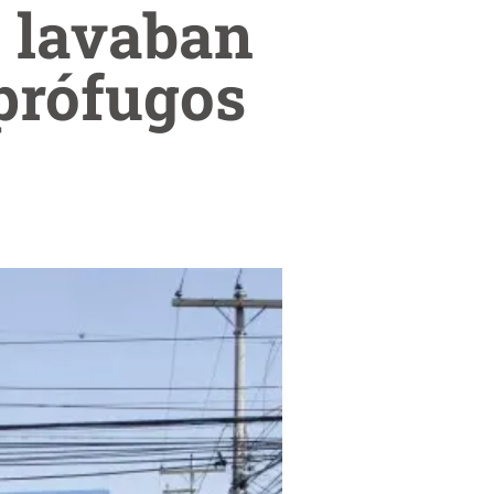
e lavaban
 prófugos