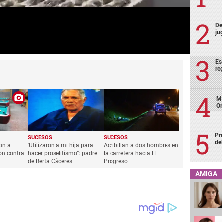
De
ju
Es
re
Ma
Or
Pr
SUCESOS
SUCESOS
de
ron a
'Utilizaron a mi hija para
Acribillan a dos hombres en
on contra
hacer proselitismo”: padre
la carretera hacia El
de Berta Cáceres
Progreso
AMIGA