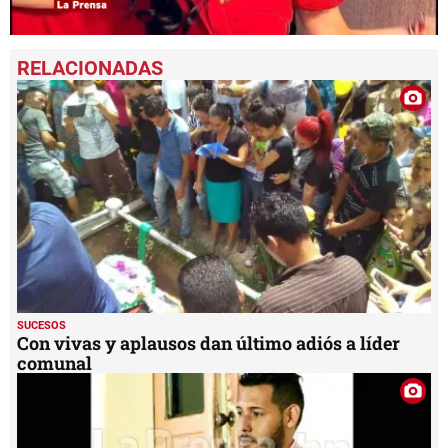
0
seconds
of
1
minute,
13
seconds
SUCESOS
Con vivas y aplausos dan último adiós a líder
comunal