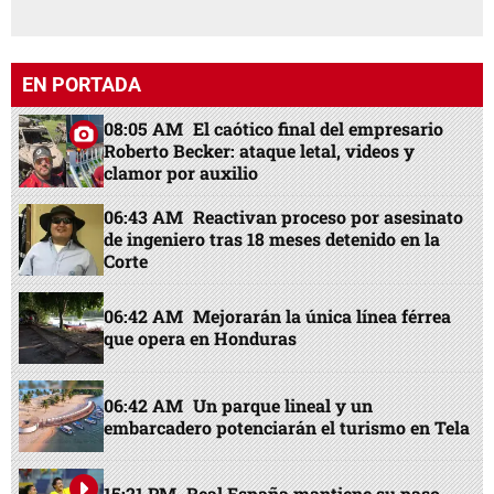
EN PORTADA
08:05 AM
El caótico final del empresario
Roberto Becker: ataque letal, videos y
clamor por auxilio
06:43 AM
Reactivan proceso por asesinato
de ingeniero tras 18 meses detenido en la
Corte
06:42 AM
Mejorarán la única línea férrea
que opera en Honduras
06:42 AM
Un parque lineal y un
embarcadero potenciarán el turismo en Tela
15:21 PM
Real España mantiene su paso