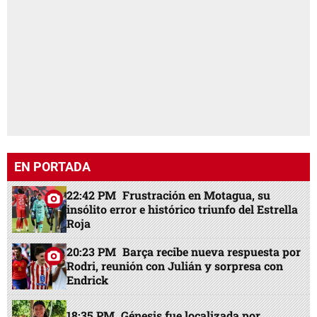
EN PORTADA
22:42 PM
Frustración en Motagua, su
insólito error e histórico triunfo del Estrella
Roja
20:23 PM
Barça recibe nueva respuesta por
Rodri, reunión con Julián y sorpresa con
Endrick
18:35 PM
Génesis fue localizada por