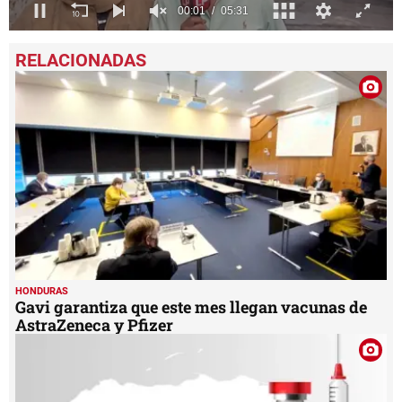
0
seconds
of
5
minutes,
31
seconds
HONDURAS
Gavi garantiza que este mes llegan vacunas de
AstraZeneca y Pfizer