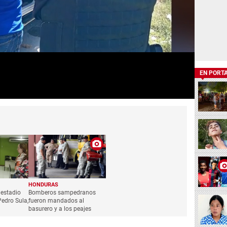
EN PORT
HONDURAS
 estadio
Bomberos sampedranos
edro Sula,
fueron mandados al
basurero y a los peajes