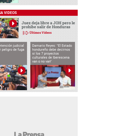
SA VIDEOS
Juez deja libre a JOH pero le
prohíbe salir de Honduras
Últimos Videos
tención judicial
Damario Reyes: "El Estado
 peligro de fuga
hondureño debe decirnos
si los 7 proyectos
culturales de Iberescena
van o no van"