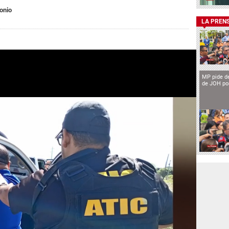
onio
LA PREN
MP pide de
de JOH por