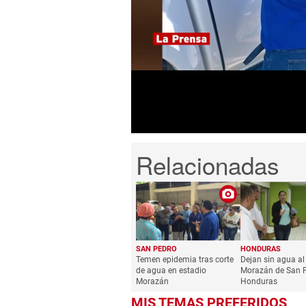
0
seconds
of
1
minute,
36
seconds
Volume
0%
SAN PEDRO
HONDURAS
Temen epidemia tras corte
Dejan sin agua al
de agua en estadio
Morazán de San P
Morazán
Honduras
MIS TEMAS PREFERIDOS