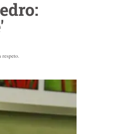
edro:
'
 respeto.