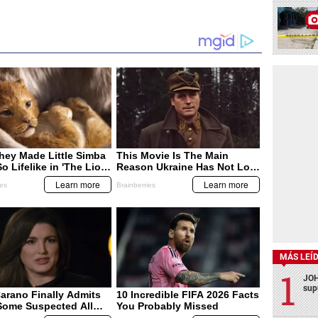
MÁS LEÍ
JOH
sup