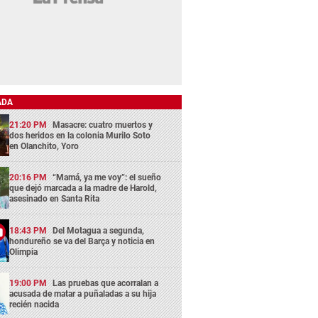
ADA
21:20 PM
Masacre: cuatro muertos y
dos heridos en la colonia Murilo Soto
en Olanchito, Yoro
20:16 PM
“Mamá, ya me voy”: el sueño
que dejó marcada a la madre de Harold,
asesinado en Santa Rita
18:43 PM
Del Motagua a segunda,
hondureño se va del Barça y noticia en
Olimpia
19:00 PM
Las pruebas que acorralan a
acusada de matar a puñaladas a su hija
recién nacida