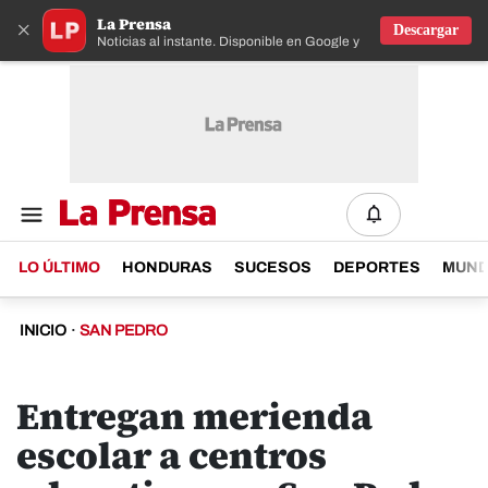
La Prensa
×
Descargar
Noticias al instante. Disponible en Google y IOS
LO ÚLTIMO
HONDURAS
SUCESOS
DEPORTES
MUN
INICIO
·
SAN PEDRO
Entregan merienda
escolar a centros