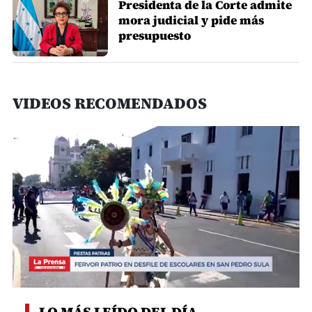
Presidenta de la Corte admite
mora judicial y pide más
presupuesto
VIDEOS RECOMENDADOS
0
of