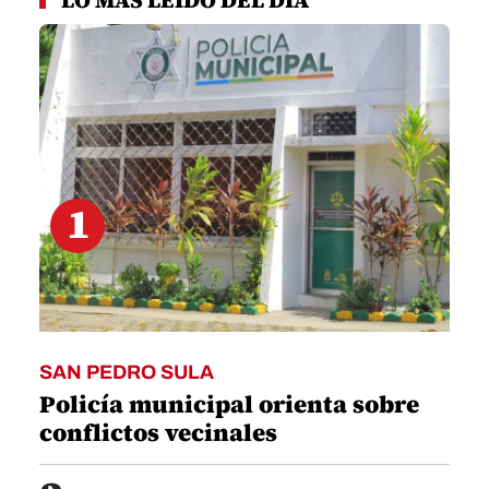
LO MÁS LEÍDO DEL DÍA
1
minute,
54
seconds
1
SAN PEDRO SULA
Policía municipal orienta sobre
conflictos vecinales