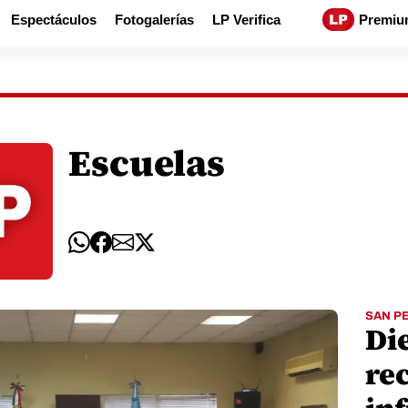
Espectáculos
Fotogalerías
LP Verifica
Premiu
Escuelas
SAN P
Di
re