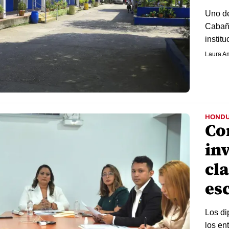
Uno de
Cabaña
instit
Laura A
HOND
Co
in
cl
es
Los di
los ent