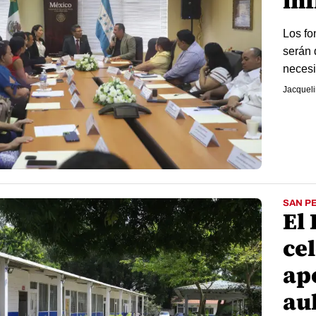
in
Los fo
serán 
necesi
Jacqueli
SAN P
El
ce
ap
au