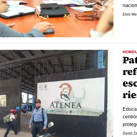
nacion
Elvis M
HOND
Pat
re
es
ri
Educac
centro
proteg
David Z