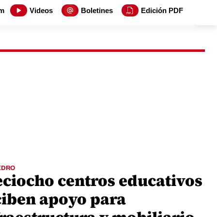
m
Videos
Boletines
Edición PDF
EDRO
eciocho centros educativos
ciben apoyo para