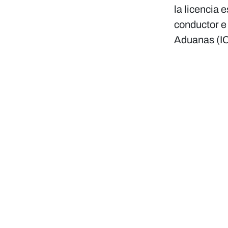
la licencia 
conductor e 
Aduanas (I
"El
“
"
"T
bus
mo
Wa
canc
aisl
se