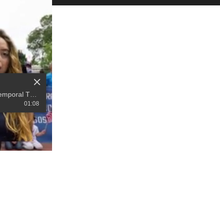
EEUU pone fin a permiso temporal TPS para haitianos
01:08