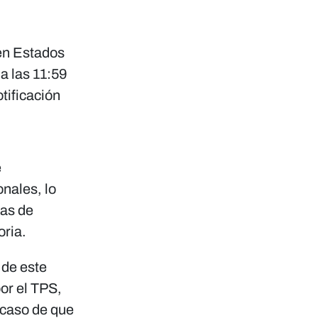
en Estados
 a las 11:59
otificación
e
nales, lo
ias de
oria.
 de este
or el TPS,
n caso de que