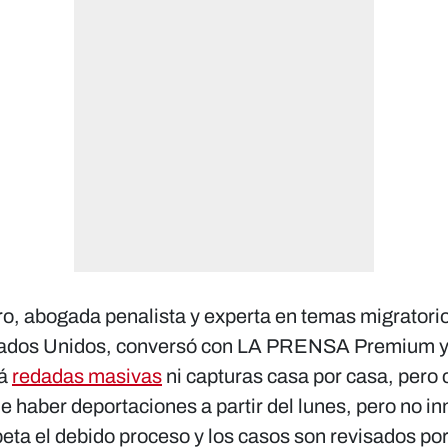
ación", Antonio García, ex vicecanc
vertir”: Liliana Reyes, coodinadora
nca trabajó este tema": Juan Flor
ajeno”: Carlos Pereira, activista d
Nacional de Migración
en migración
idente de Fundación 15 de Septi
Movilidad Humana del Conadeh
hondureño
tepesianos en EUA
o, abogada penalista y experta en temas migratorio
tados Unidos, conversó con LA PRENSA Premium y
rá
redadas masivas
ni capturas casa por casa, pero
e haber deportaciones a partir del lunes, pero no i
eta el debido proceso y los casos son revisados ​​por