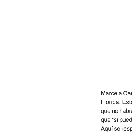
migr
re
nu
pres
Marcela Car
Florida, Es
que no hab
que "sí pued
Aquí se resp