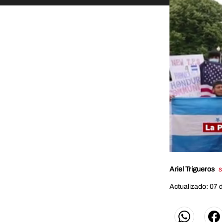
0
seconds
Ariel Trigueros
s
of
49
seconds
Actualizado: 07 
Volum
0%