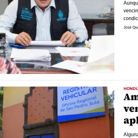
Aunque 
vencim
condi
José Qu
HOND
Am
ve
ap
Alguna