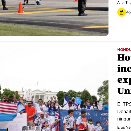
Ariel Tr
Acc
HOND
Ho
in
ex
Un
El TPS
Depart
ningun
Elvis M