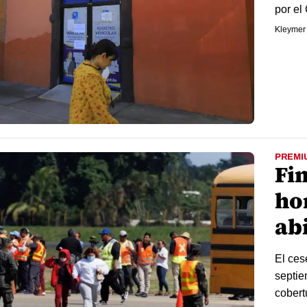
por el
Kleymer
PREMI
Fin
ho
ab
El ces
septie
cobert