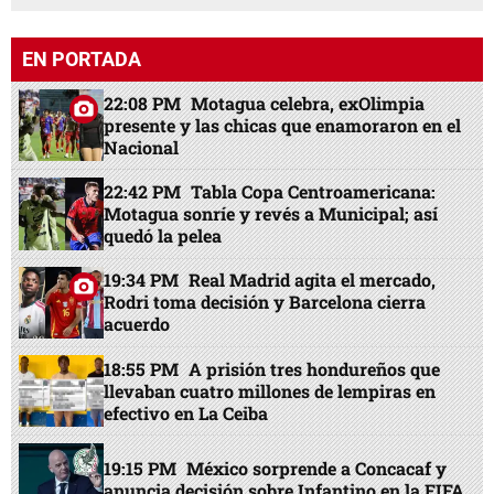
EN PORTADA
22:08 PM
Motagua celebra, exOlimpia
presente y las chicas que enamoraron en el
Nacional
22:42 PM
Tabla Copa Centroamericana:
Motagua sonríe y revés a Municipal; así
quedó la pelea
19:34 PM
Real Madrid agita el mercado,
Rodri toma decisión y Barcelona cierra
acuerdo
18:55 PM
A prisión tres hondureños que
llevaban cuatro millones de lempiras en
efectivo en La Ceiba
19:15 PM
México sorprende a Concacaf y
anuncia decisión sobre Infantino en la FIFA