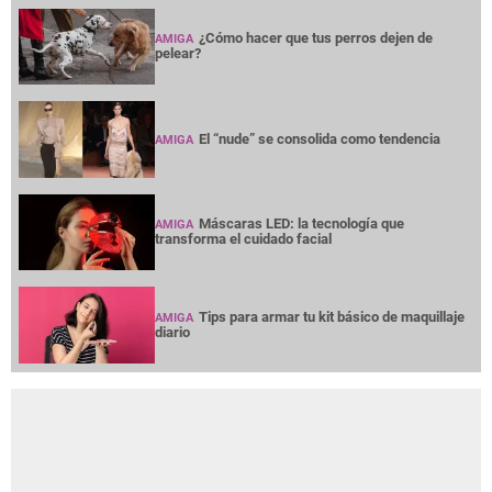
¿Cómo hacer que tus perros dejen de
AMIGA
pelear?
El “nude” se consolida como tendencia
AMIGA
Máscaras LED: la tecnología que
AMIGA
transforma el cuidado facial
Tips para armar tu kit básico de maquillaje
AMIGA
diario