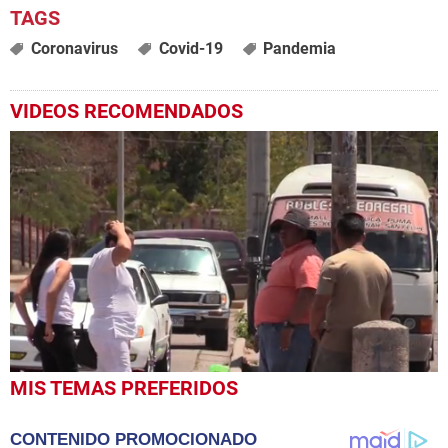
Coronavirus
Covid-19
Pandemia
VIDEOS RECOMENDADOS
0
MIS TEMAS PREFERIDOS
seconds
of
1
CONTENIDO PROMOCIONADO
minute,