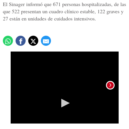
El Sinager informó que 671 personas hospitalizadas, de las
que 522 presentan un cuadro clínico estable, 122 graves y
27 están en unidades de cuidados intensivos.
0
seconds
of
8
minutes,
2
seconds
Foto: