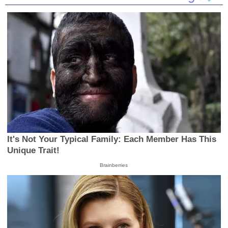
14
seconds
It's Not Your Typical Family: Each Member Has This
Unique Trait!
Brainberries