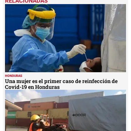
of
2
minutes,
44
seconds
HONDURAS
Una mujer es el primer caso de reinfección de
Covid-19 en Honduras