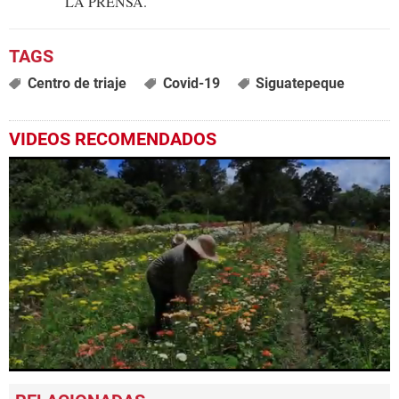
LA PRENSA.
Centro de triaje
Covid-19
Siguatepeque
VIDEOS RECOMENDADOS
0
seconds