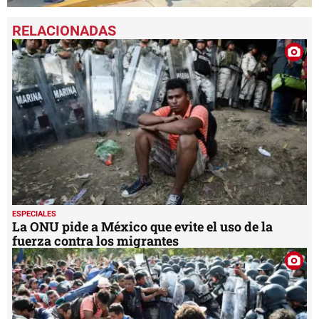
0
seconds
of
6
minutes,
3
seconds
ESPECIALES
La ONU pide a México que evite el uso de la
fuerza contra los migrantes