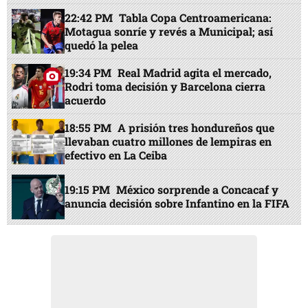
22:42 PM
Tabla Copa Centroamericana:
Motagua sonríe y revés a Municipal; así
quedó la pelea
19:34 PM
Real Madrid agita el mercado,
Rodri toma decisión y Barcelona cierra
acuerdo
18:55 PM
A prisión tres hondureños que
llevaban cuatro millones de lempiras en
efectivo en La Ceiba
19:15 PM
México sorprende a Concacaf y
anuncia decisión sobre Infantino en la FIFA