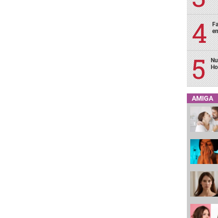
Fa
en
Nu
Ho
AMIGA