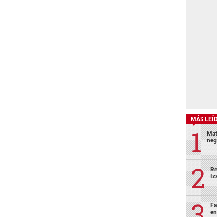
MÁS LEÍ
Mat
neg
Re
Iz
Fa
en