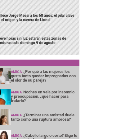
llece Jorge Messi a los 68 años: el pilar clave
 el origen y la carrera de Lionel
eve horas sin luz estarán estas zonas de
nduras este domingo 9 de agosto
¿Por qué a las mujeres les
AMIGA
gusta tanto quedar impregnadas con
el olor de su pareja?
Noches en vela por insomnio
AMIGA
y preocupación, ¿qué hacer para
tratarlo?
¿Terminar una amistad duele
AMIGA
tanto como una ruptura amorosa?
¿Cabello largo o corto? Elige tu
AMIGA