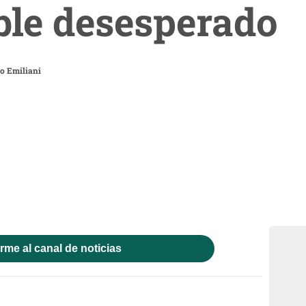
ble desesperado
o Emiliani
rme al canal de noticias