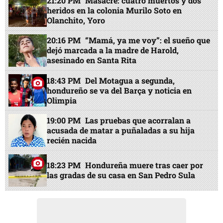
21:20 PM
Masacre: cuatro muertos y dos
heridos en la colonia Murilo Soto en
Olanchito, Yoro
20:16 PM
“Mamá, ya me voy”: el sueño que
dejó marcada a la madre de Harold,
asesinado en Santa Rita
18:43 PM
Del Motagua a segunda,
hondureño se va del Barça y noticia en
Olimpia
19:00 PM
Las pruebas que acorralan a
acusada de matar a puñaladas a su hija
recién nacida
18:23 PM
Hondureña muere tras caer por
las gradas de su casa en San Pedro Sula