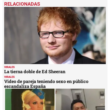
seconds
of
2
minutes,
11
seconds
VIRALES
La tierna doble de Ed Sheeran
VIRALES
Video de pareja teniendo sexo en público
escandaliza España