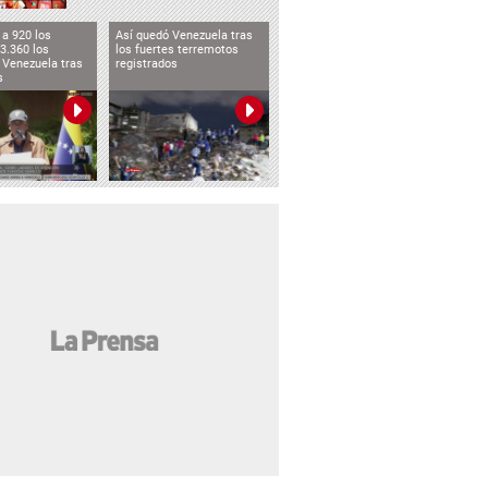
a 920 los
Así quedó Venezuela tras
3.360 los
los fuertes terremotos
 Venezuela tras
registrados
s