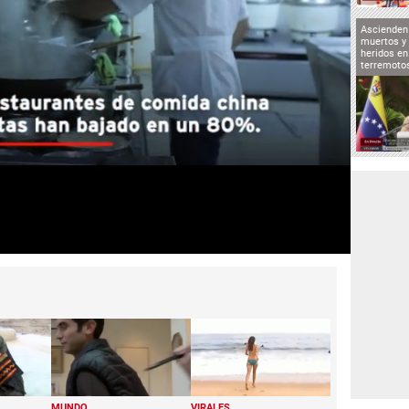
Ascienden 
muertos y 
heridos en
terremoto
MUNDO
VIRALES