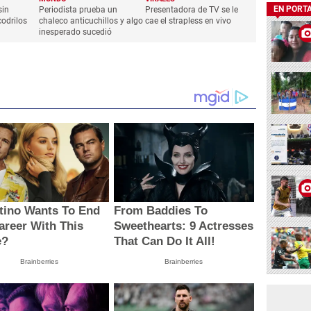
EN PORT
sin
Periodista prueba un
Presentadora de TV se le
odrilos
chaleco anticuchillos y algo
cae el strapless en vivo
inesperado sucedió
tino Wants To End
From Baddies To
areer With This
Sweethearts: 9 Actresses
e?
That Can Do It All!
Brainberries
Brainberries