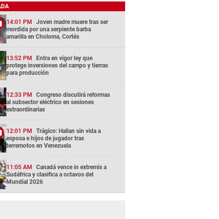
ADA
14:01 PM
Joven madre muere tras ser
mordida por una serpiente barba
amarilla en Choloma, Cortés
13:52 PM
Entra en vigor ley que
protege inversiones del campo y tierras
para producción
12:33 PM
Congreso discutirá reformas
al subsector eléctrico en sesiones
extraordinarias
12:01 PM
Trágico: Hallan sin vida a
esposa e hijos de jugador tras
terremotos en Venezuela
11:05 AM
Canadá vence in extremis a
Sudáfrica y clasifica a octavos del
Mundial 2026