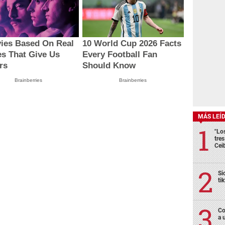
ies Based On Real
10 World Cup 2026 Facts
es That Give Us
Every Football Fan
rs
Should Know
Brainberries
Brainberries
MÁS LEÍ
"Lo
tre
Cei
Si
ti
Co
a 