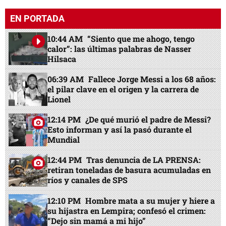
EN PORTADA
10:44 AM
“Siento que me ahogo, tengo
calor”: las últimas palabras de Nasser
Hilsaca
06:39 AM
Fallece Jorge Messi a los 68 años:
el pilar clave en el origen y la carrera de
Lionel
12:14 PM
¿De qué murió el padre de Messi?
Esto informan y así la pasó durante el
Mundial
12:44 PM
Tras denuncia de LA PRENSA:
retiran toneladas de basura acumuladas en
ríos y canales de SPS
12:10 PM
Hombre mata a su mujer y hiere a
su hijastra en Lempira; confesó el crimen:
“Dejo sin mamá a mi hijo”