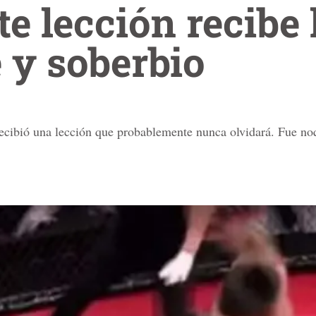
e lección recibe
 y soberbio
recibió una lección que probablemente nunca olvidará. Fue no