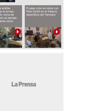
e arañas
El papa León se reúne con
n el arroyo
Patti Smith en el Palacio
k, cerca de
Apostólico del Vaticano
 en un paisaje
etante como