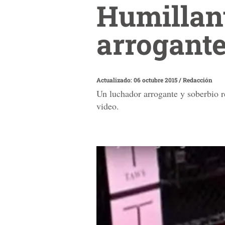
Humillant
arrogante
Actualizado: 06 octubre 2015
/
Redacción
Un luchador arrogante y soberbio 
video.