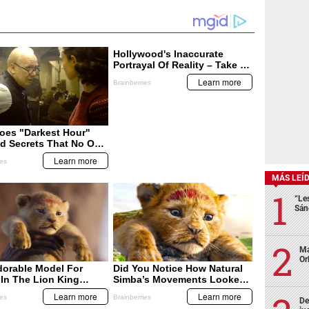
MÁS LEÍ
“Le
Sán
Ma
Or
De