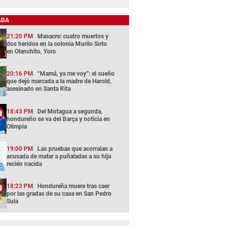
ADA
21:20 PM
Masacre: cuatro muertos y
dos heridos en la colonia Murilo Soto
en Olanchito, Yoro
20:16 PM
“Mamá, ya me voy”: el sueño
que dejó marcada a la madre de Harold,
asesinado en Santa Rita
18:43 PM
Del Motagua a segunda,
hondureño se va del Barça y noticia en
Olimpia
19:00 PM
Las pruebas que acorralan a
acusada de matar a puñaladas a su hija
recién nacida
18:23 PM
Hondureña muere tras caer
por las gradas de su casa en San Pedro
Sula