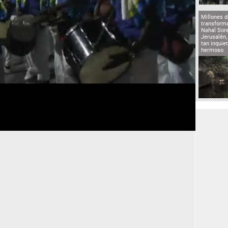
Millones d
transforma
Nahal Sore
Jerusalén,
tan inqui
hermoso