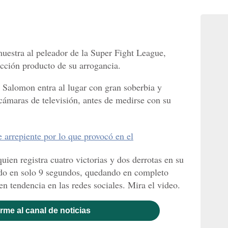
uestra al peleador de la Super Fight League,
cción producto de su arrogancia.
 Salomon entra al lugar con gran soberbia y
 cámaras de televisión, antes de medirse con su
 arrepiente por lo que provocó en el
ien registra cuatro victorias y dos derrotas en su
do en solo 9 segundos, quedando en completo
en tendencia en las redes sociales. Mira el video.
rme al canal de noticias