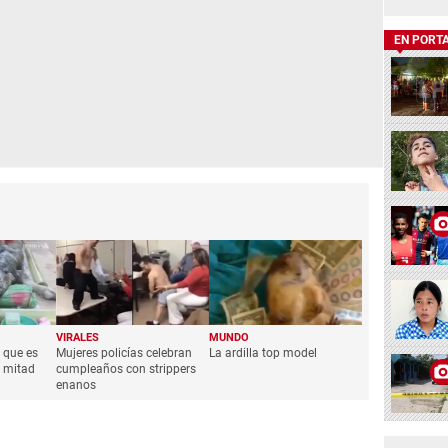
EN PORT
VIRALES
MUNDO
 que es
Mujeres policías celebran
La ardilla top model
y mitad
cumpleaños con strippers
enanos