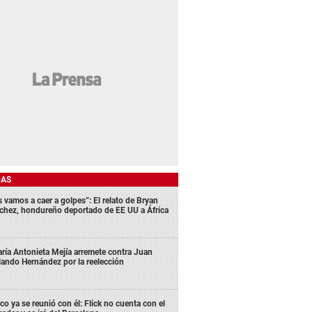
DAS
s vamos a caer a golpes”: El relato de Bryan
chez, hondureño deportado de EE UU a África
ría Antonieta Mejía arremete contra Juan
lando Hernández por la reelección
co ya se reunió con él: Flick no cuenta con el