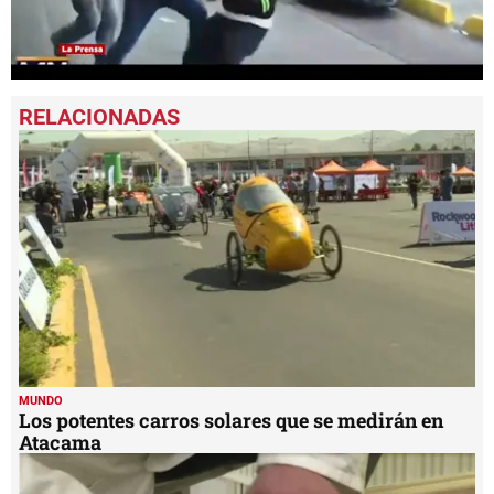
0
seconds
of
1
minute,
5
seconds
MUNDO
Los potentes carros solares que se medirán en
Atacama