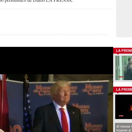
LA PREN
LA PREN
Al menos 
mueren al 