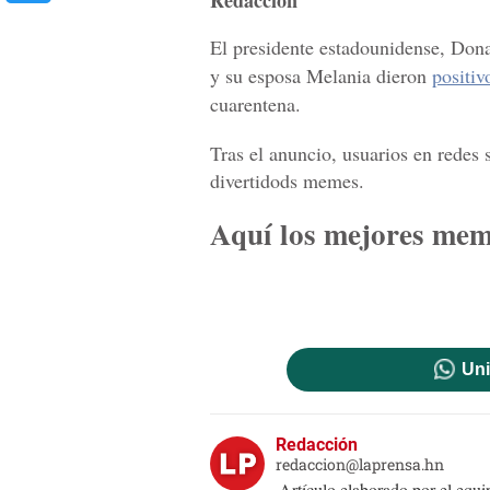
Redacción
El presidente estadounidense, Dona
y su esposa Melania dieron
positiv
cuarentena.
Tras el anuncio, usuarios en redes
divertidods memes.
Aquí los mejores me
Uni
Redacción
redaccion@laprensa.hn
Artículo elaborado por el eq