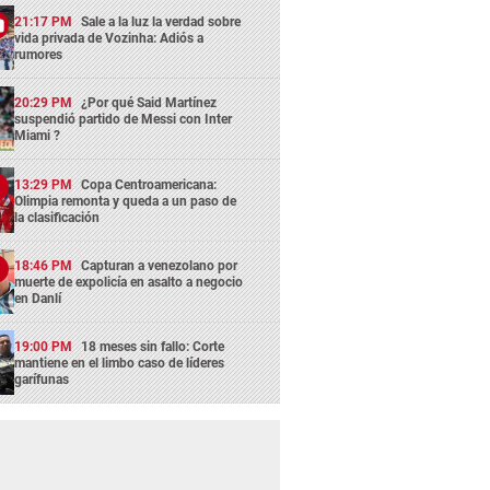
21:17 PM
Sale a la luz la verdad sobre
vida privada de Vozinha: Adiós a
rumores
20:29 PM
¿Por qué Said Martínez
suspendió partido de Messi con Inter
Miami ?
13:29 PM
Copa Centroamericana:
Olimpia remonta y queda a un paso de
la clasificación
18:46 PM
Capturan a venezolano por
muerte de expolicía en asalto a negocio
en Danlí
19:00 PM
18 meses sin fallo: Corte
mantiene en el limbo caso de líderes
garífunas