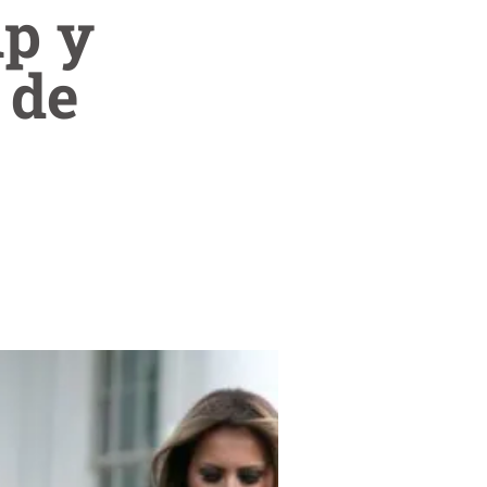
p y
 de