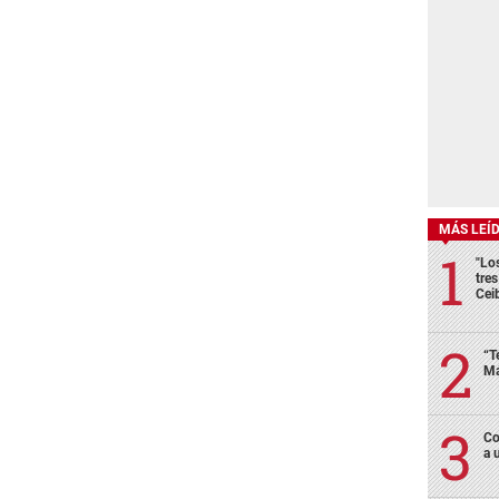
MÁS LEÍ
"Lo
tre
Cei
“T
Má
Co
a 