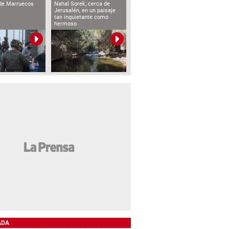
de Marruecos
Nahal Sorek, cerca de
Jerusalén, en un paisaje
tan inquietante como
hermoso
ADA