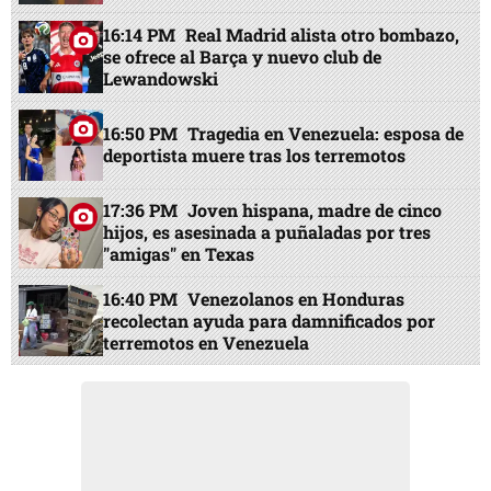
16:14 PM
Real Madrid alista otro bombazo,
se ofrece al Barça y nuevo club de
Lewandowski
16:50 PM
Tragedia en Venezuela: esposa de
deportista muere tras los terremotos
17:36 PM
Joven hispana, madre de cinco
hijos, es asesinada a puñaladas por tres
"amigas" en Texas
16:40 PM
Venezolanos en Honduras
recolectan ayuda para damnificados por
terremotos en Venezuela