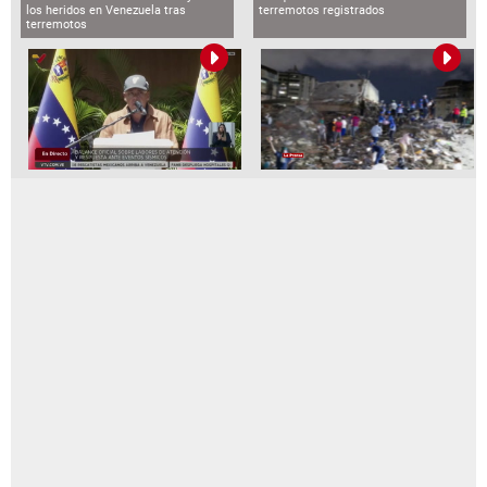
los heridos en Venezuela tras
terremotos registrados
terremotos