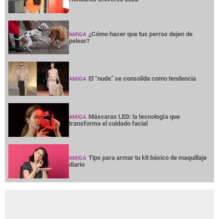
¿Cómo hacer que tus perros dejen de
AMIGA
pelear?
El “nude” se consolida como tendencia
AMIGA
Máscaras LED: la tecnología que
AMIGA
transforma el cuidado facial
Tips para armar tu kit básico de maquillaje
AMIGA
diario