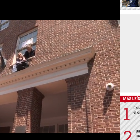
MÁS LEÍ
Fall
el o
Ba
me