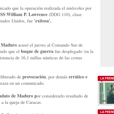
icado que la operación realizada el miércoles por
SS William P. Lawrence
(DDG 110), clase
'exitosa'.
tados Unidos, fue
s Maduro
acusó el jueves al Comando Sur de
buque de guerra
lando que el
fue desplegado 'en la
stancia de 16,1 millas náuticas de las costas
provocación
errático e
deliberado de
, por demás
LA PREN
rreaza en un comunicado.
dato de Maduro p
or considerarlo resultado de
 a la queja de Caracas.
LA PREN