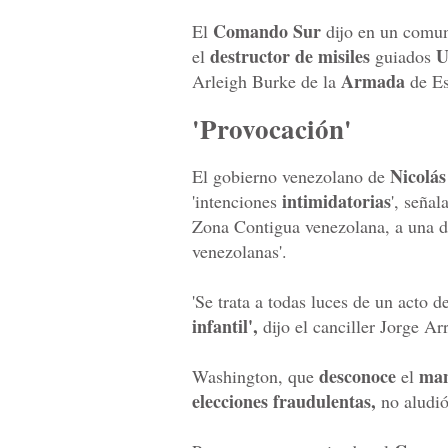
Comando Sur
El
dijo en un comun
destructor de misiles
U
el
guiados
Armada
Arleigh Burke de la
de Es
'Provocación'
Nicolá
El gobierno venezolano de
intimidatorias
'intenciones
', seña
Zona Contigua venezolana, a una di
venezolanas'.
'Se trata a todas luces de un acto 
infantil',
dijo el canciller Jorge A
desconoce
man
Washington, que
el
elecciones fraudulentas,
no aludió