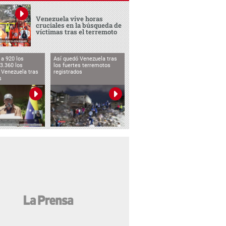
Venezuela vive horas
cruciales en la búsqueda de
víctimas tras el terremoto
a 920 los
Así quedó Venezuela tras
3.360 los
los fuertes terremotos
 Venezuela tras
registrados
s