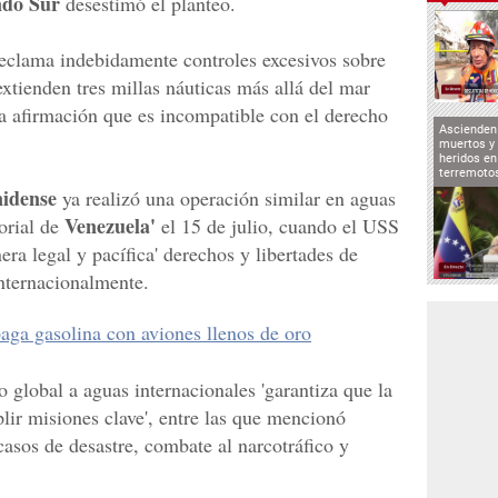
do Sur
desestimó el planteo.
eclama indebidamente controles excesivos sobre
extienden tres millas náuticas más allá del mar
una afirmación que es incompatible con el derecho
Ascienden 
muertos y 
heridos en
terremoto
idense
ya realizó una operación similar en aguas
Venezuela'
torial de
el 15 de julio, cuando el USS
a legal y pacífica' derechos y libertades de
nternacionalmente.
ga gasolina con aviones llenos de oro
o global a aguas internacionales 'garantiza que la
ir misiones clave', entre las que mencionó
casos de desastre, combate al narcotráfico y