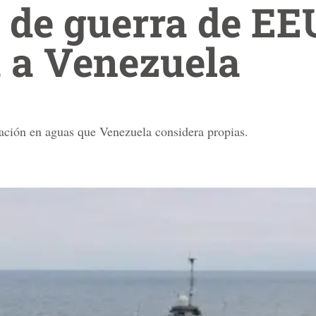
 de guerra de EE
 a Venezuela
ación en aguas que Venezuela considera propias.