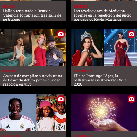
MUNDO
SUCESOS
Hallan asesinado a Octavio
Las revelaciones de Medicina
Valencia; lo raptaron tras salir de
Forense en la repetición del juicio
su trabajo
por caso de Keyla Martínez
MUNDO
FARANDULA
Acusan de cómplice a novia trans
Ella es Dominga López, la
de César Gastélum por su curiosa
bellísima Miss Universo Chile
reacción en vivo
2026
DEPORTES
FARANDULA