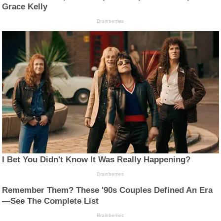
Grace Kelly
Brainberries
I Bet You Didn't Know It Was Really Happening?
Brainberries
Remember Them? These '90s Couples Defined An Era
—See The Complete List
Brainberries