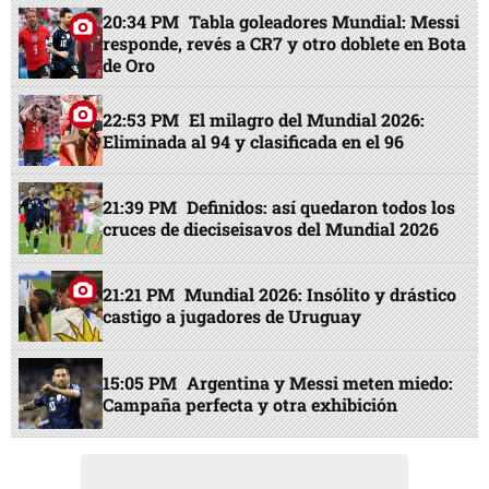
20:34 PM
Tabla goleadores Mundial: Messi
responde, revés a CR7 y otro doblete en Bota
de Oro
22:53 PM
El milagro del Mundial 2026:
Eliminada al 94 y clasificada en el 96
21:39 PM
Definidos: así quedaron todos los
cruces de dieciseisavos del Mundial 2026
21:21 PM
Mundial 2026: Insólito y drástico
castigo a jugadores de Uruguay
15:05 PM
Argentina y Messi meten miedo:
Campaña perfecta y otra exhibición