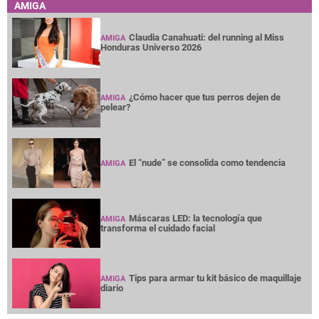
AMIGA
Claudia Canahuati: del running al Miss
AMIGA
Honduras Universo 2026
¿Cómo hacer que tus perros dejen de
AMIGA
pelear?
El “nude” se consolida como tendencia
AMIGA
Máscaras LED: la tecnología que
AMIGA
transforma el cuidado facial
Tips para armar tu kit básico de maquillaje
AMIGA
diario