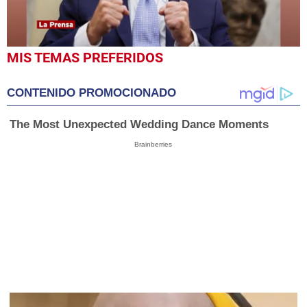
0
MIS TEMAS PREFERIDOS
seconds
of
1
CONTENIDO PROMOCIONADO
minute,
49
seconds
The Most Unexpected Wedding Dance Moments
Brainberries